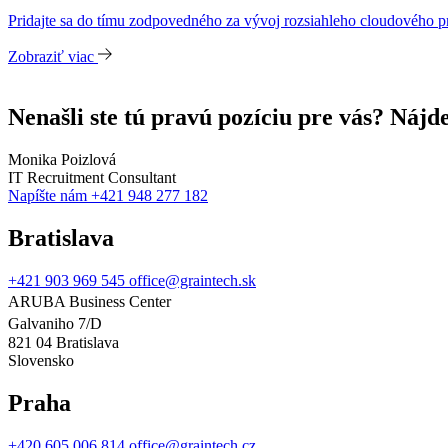
Pridajte sa do tímu zodpovedného za vývoj rozsiahleho cloudového pr
Zobraziť viac
Nenašli ste tú pravú pozíciu pre vás? Náj
Monika Poizlová
IT Recruitment Consultant
Napíšte nám
+421 948 277 182
Bratislava
+421 903 969 545
office@graintech.sk
ARUBA Business Center
Galvaniho 7/D
821 04 Bratislava
Slovensko
Praha
+420 605 006 814
office@graintech.cz