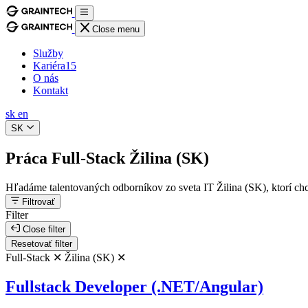
Close menu
Služby
Kariéra
15
O nás
Kontakt
sk
en
SK
Práca Full-Stack Žilina (SK)
Hľadáme talentovaných odborníkov zo sveta IT Žilina (SK), ktorí ch
Filtrovať
Filter
Close filter
Resetovať filter
Full-Stack ✕
Žilina (SK) ✕
Fullstack Developer (.NET/Angular)