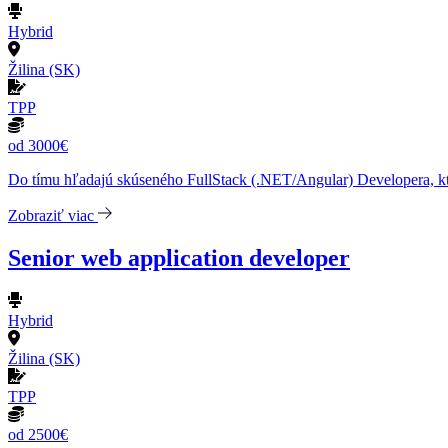
Hybrid
Žilina (SK)
TPP
od 3000€
Do tímu hľadajú skúseného FullStack (.NET/Angular) Developera, 
Zobraziť viac
Senior web application developer
Hybrid
Žilina (SK)
TPP
od 2500€