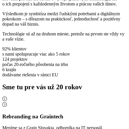
o ich prepojení s každodenným životom a prácou vašich tímov.
Výsledkom je symbióza medzi ľudskými potrebami a digitálnym
pokrokom – s dôrazom na praktickosť, jednoduchosť a pozitívny
dopad na váš biznis.
Technológie sú až na druhom mieste, pretože na prvom ste vždy vy
a vaše vízie.
92% klientov
s nami spolupracuje viac ako 5 rokov
124 projektov
počas 20-ročného pôsobenia na trhu
6 krajín
dodávame riešenia v rámci EU
Sme tu pre vás už 20 rokov
Rebranding na Graintech
Meníme sa z Grain Slovakia, odborníka na IT personál,