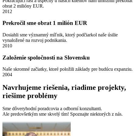
Pokračujúci rast a úspechy u naších klientov nám umožnili prekonať
obrat 2 milióny EUR.
2012
Prekročil sme obrat 1 milión EUR
Dosiahli sme významný míľnik, ktorý podčiarkol naše úsilie
vynaložené na rozvoj podnikania.
2010
Založenie spoločnosti na Slovensku
Naše skromné začiatky, ktoré položili základy pre budúcu expanziu.
2004
Navrhujeme riešenia, riadime projekty,
riešime problémy
Sme dôveryhodní poradcovia a odborní konzultanti.
Ale predovšetkým sme skvelý tím! Spoznajte niektorých z nás.