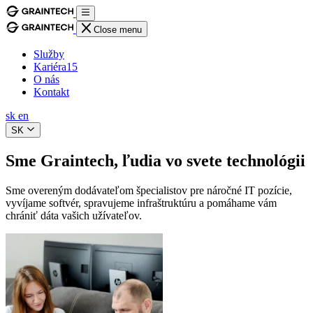
Close menu
Služby
Kariéra
15
O nás
Kontakt
sk
en
SK
Sme Graintech, ľudia vo svete technológii
Sme overeným dodávateľom špecialistov pre náročné IT pozície,
vyvíjame softvér, spravujeme infraštruktúru a pomáhame vám
chrániť dáta vašich užívateľov.