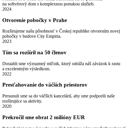
na softvérový dom s komplexnou ponukou služieb.
2024
Otvorenie pobočky v Prahe
Rozširujeme našu pôsobnosť v Českej republike otvorením novej
pobočky v budove City Empiria.
2023
Tím sa rozšíril na 50 členov
Dosiahli sme významný míľnik, ktorý odráža náš záväzok k rastu
a excelentným výsledkom.
2022
Presťahovanie do väčších priestorov
Presunuli sme sa do väčších kancelárií, aby sme podporili naše
rozširujúce sa aktivity.
2020
Prekročil sme obrat 2 milióny EUR