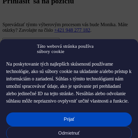
Prihlásiť sa na pozíciu
Sprevádzať týmto výberovým procesom vás bude Monika. Máte
otázky? Zavolajte na číslo
+421 948 277 182
.
Meno
Táto webová stránka používa
Priezvisko
súbory cookie
E-mail
Telefón
Na poskytovanie tých najlepších skúseností používame
LikendIn (nepovinné)
technológie, ako sú súbory cookie na ukladanie a/alebo prístup k
informáciám o zariadení. Súhlas s týmito technológiami nám
Predstavte sa nám (nepovinné)
umožní spracovávať údaje, ako je správanie pri prehliadaní
Priložiť životopis (nepovinné)
alebo jedinečné ID na tejto stránke. Nesúhlas alebo odvolanie
súhlasu môže nepriaznivo ovplyvniť určité vlastnosti a funkcie.
DOC, DOCX, ODT, PDF, RTF a TXT, max. 20 MB.
Prijať
Súhlasím so spracovaním mojich
osobných údajov
K odoslaniu je potrebný súhlas
Odmietnuť