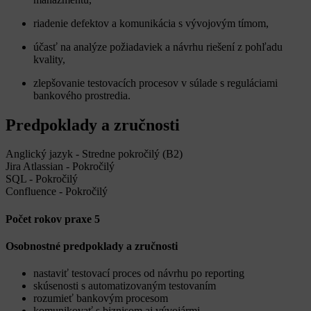
riadenie defektov a komunikácia s vývojovým tímom,
účasť na analýze požiadaviek a návrhu riešení z pohľadu
kvality,
zlepšovanie testovacích procesov v súlade s reguláciami
bankového prostredia.
Predpoklady a zručnosti
Anglický jazyk - Stredne pokročilý (B2)
Jira Atlassian - Pokročilý
SQL - Pokročilý
Confluence - Pokročilý
Počet rokov praxe 5
Osobnostné predpoklady a zručnosti
nastaviť testovací proces od návrhu po reporting
skúsenosti s automatizovaným testovaním
rozumieť bankovým procesom
komunikovať s biznisom aj vývojármi