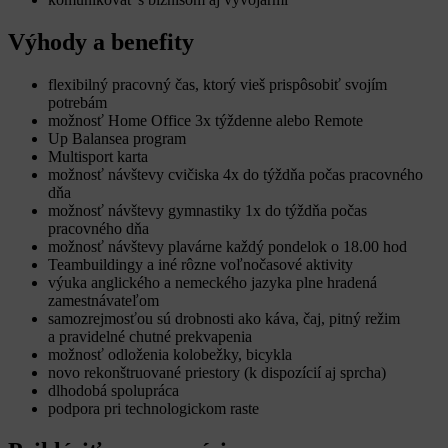
Výhody a benefity
​flexibilný pracovný čas, ktorý vieš prispôsobiť svojím
potrebám
možnosť Home Office 3x týždenne alebo Remote
Up Balansea program
Multisport karta
možnosť návštevy cvičiska 4x do týždňa počas pracovného
dňa
možnosť návštevy gymnastiky 1x do týždňa počas
pracovného dňa
možnosť návštevy plavárne každý pondelok o 18.00 hod
Teambuildingy a iné rôzne voľnočasové aktivity
výuka anglického a nemeckého jazyka plne hradená
zamestnávateľom
samozrejmosťou sú drobnosti ako káva, čaj, pitný režim
a pravidelné chutné prekvapenia
možnosť odloženia kolobežky, bicykla
novo rekonštruované priestory (k dispozícií aj sprcha)
dlhodobá spolupráca
podpora pri technologickom raste