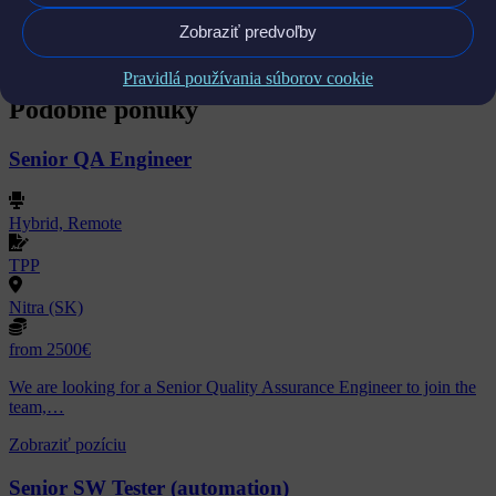
Oboznámil/a som sa so
zásadami ochrany osobných údajov
Zobraziť predvoľby
K odoslaniu je potrebný súhlas
Odoslať
Pravidlá používania súborov cookie
Podobné ponuky
Senior QA Engineer
Hybrid, Remote
TPP
Nitra (SK)
from 2500€
We are looking for a Senior Quality Assurance Engineer to join the
team,…
Zobraziť pozíciu
Senior SW Tester (automation)