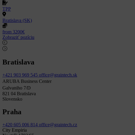
TPP
Bratislava (SK)
from 3200€
Zobraziť pozíciu
Bratislava
+421 903 969 545
office@graintech.sk
ARUBA Business Center
Galvaniho 7/D
821 04 Bratislava
Slovensko
Praha
+420 605 006 814
office@graintech.cz
City Empiria