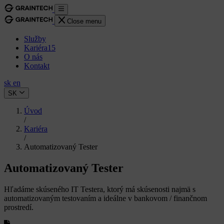
Close menu
Služby
Kariéra
15
O nás
Kontakt
sk
en
SK
Úvod
/
Kariéra
/
Automatizovaný Tester
Automatizovaný Tester
Hľadáme skúseného IT Testera, ktorý má skúsenosti najmä s
automatizovaným testovaním a ideálne v bankovom / finančnom
prostredí.