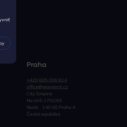
yvniť
ľby
Praha
+420 605 006 814
office@graintech.cz
City Empiria
Na strži 1702/65
Nusle 140 00 Praha 4
Česká republika