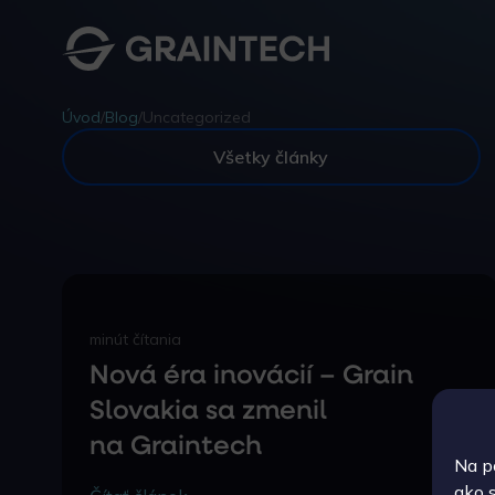
Úvod
/
Blog
/
Uncategorized
Všetky články
minút čítania
Nová éra inovácií – Grain
Slovakia sa zmenil
na Graintech
Na p
ako 