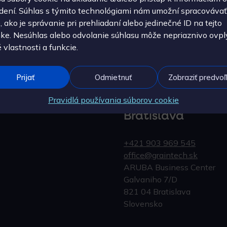
adení. Súhlas s týmito technológiami nám umožní spracovávať
, ako je správanie pri prehliadaní alebo jedinečné ID na tejto
nke. Nesúhlas alebo odvolanie súhlasu môže nepriaznivo ovpl
é vlastnosti a funkcie.
Prijať
Odmietnuť
Zobraziť predvo
Pravidlá používania súborov cookie
Bratislava
+421 903 969 545
office@graintech.sk
ARUBA Business Center
Galvaniho 7/D
821 04 Bratislava
Slovensko