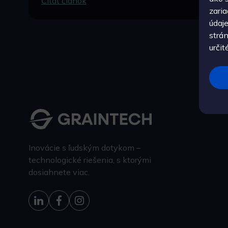
Čítať článok
zari
údaje
strá
určit
Inovácie s ľudským dotykom –
technologické riešenia, s ktorými
dosiahnete viac.