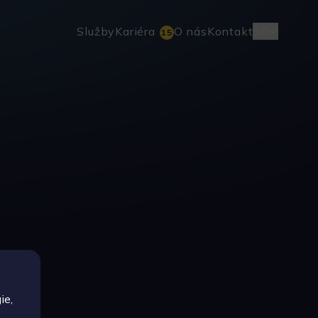
Služby
Kariéra
O nás
Kontakt
SK
15
ie,