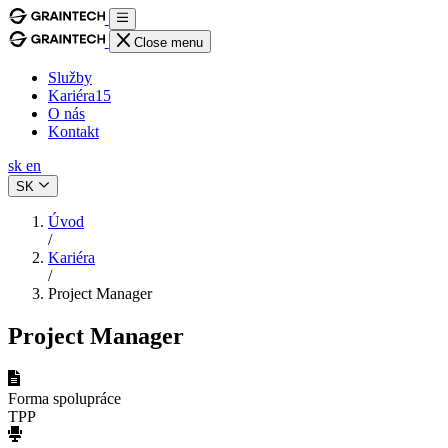
Close menu
Služby
Kariéra
15
O nás
Kontakt
sk
en
SK
Úvod
/
Kariéra
/
Project Manager
Project Manager
Forma spolupráce
TPP