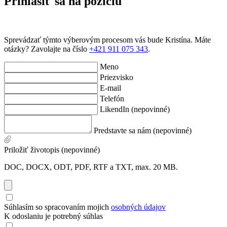
Prihlásiť sa na pozíciu
Sprevádzať týmto výberovým procesom vás bude Kristína. Máte
otázky? Zavolajte na číslo
+421 911 075 343
.
Meno
Priezvisko
E-mail
Telefón
LikendIn (nepovinné)
Predstavte sa nám (nepovinné)
Priložiť životopis (nepovinné)
DOC, DOCX, ODT, PDF, RTF a TXT, max. 20 MB.
Súhlasím so spracovaním mojich
osobných údajov
K odoslaniu je potrebný súhlas