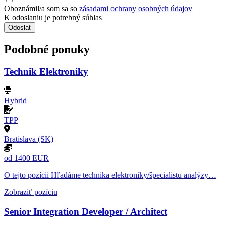
Oboznámil/a som sa so
zásadami ochrany osobných údajov
K odoslaniu je potrebný súhlas
Odoslať
Podobné ponuky
Technik Elektroniky
Hybrid
TPP
Bratislava (SK)
od 1400 EUR
O tejto pozícii Hľadáme technika elektroniky/špecialistu analýzy…
Zobraziť pozíciu
Senior Integration Developer / Architect