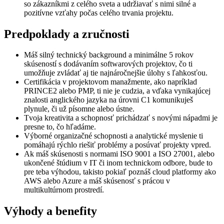
so zákazníkmi z celého sveta a udržiavať s nimi silné a
pozitívne vzťahy počas celého trvania projektu.
Predpoklady a zručnosti
Máš silný technický background a minimálne 5 rokov
skúseností s dodávaním softwarových projektov, čo ti
umožňuje zvládať aj tie najnáročnejšie úlohy s ľahkosťou.
Certifikácia v projektovom manažmente, ako napríklad
PRINCE2 alebo PMP, ti nie je cudzia, a vďaka vynikajúcej
znalosti anglického jazyka na úrovni C1 komunikuješ
plynule, či už písomne alebo ústne.
Tvoja kreativita a schopnosť prichádzať s novými nápadmi je
presne to, čo hľadáme.
Výborné organizačné schopnosti a analytické myslenie ti
pomáhajú rýchlo riešiť problémy a posúvať projekty vpred.
Ak máš skúsenosti s normami ISO 9001 a ISO 27001, alebo
ukončené štúdium v IT či inom technickom odbore, bude to
pre teba výhodou, takisto pokiaľ poznáš cloud platformy ako
AWS alebo Azure a máš skúsenosť s prácou v
multikultúrnom prostredí.
Výhody a benefity