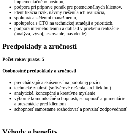
implementačného postupu,
podpora pri príprave ponúk pre potencionálnych klientov,
identifikácia rizík, návrhy riešení a ich realizácia,
spolupráca s členmi manažmentu,
spolupráca s CTO na technickej stratégii a prioritách,
podpora interného teamu a dohľad v priebehu realizácie
(analýza, vývoj, testovanie, nasadenie).
Predpoklady a zručnosti
Počet rokov praxe: 5
Osobnostné predpoklady a zručnosti
predchádzajúca skúsenosť na podobnej pozícii
technické znalosti (softvérové riešenia, architektúra)
analytické, koncepčné a kreatívne myslenie
výborné komunikačné schopnosti, schopnosť argumentácie
a prezentácie pred klientom
schopnosť samostatne rozhodovať a prevziať zodpovednosť
Výhody a benefity