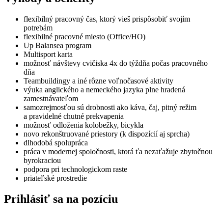
flexibilný pracovný čas, ktorý vieš prispôsobiť svojím
potrebám
flexibilné pracovné miesto (Office/HO)
Up Balansea program
Multisport karta
možnosť návštevy cvičiska 4x do týždňa počas pracovného
dňa
Teambuildingy a iné rôzne voľnočasové aktivity
výuka anglického a nemeckého jazyka plne hradená
zamestnávateľom
samozrejmosťou sú drobnosti ako káva, čaj, pitný režim
a pravidelné chutné prekvapenia
možnosť odloženia kolobežky, bicykla
novo rekonštruované priestory (k dispozícií aj sprcha)
dlhodobá spolupráca
práca v modernej spoločnosti, ktorá ťa nezaťažuje zbytočnou
byrokraciou
podpora pri technologickom raste
priateľské prostredie
Prihlásiť sa na pozíciu