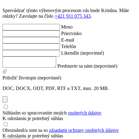
Sprevádzať týmto výberovým procesom vás bude Kristína. Máte
otázky? Zavolajte na číslo
+421 911 075 343
.
Meno
Priezvisko
E-mail
Telefón
LikendIn (nepovinné)
Predstavte sa nám (nepovinné)
Priložiť životopis (nepovinné)
DOC, DOCX, ODT, PDF, RTF a TXT, max. 20 MB.
Súhlasím so spracovaním mojich
osobných údajov
K odoslaniu je potrebný súhlas
Oboznámil/a som sa so
zásadami ochrany osobných údajov
K odoslaniu je potrebný súhlas