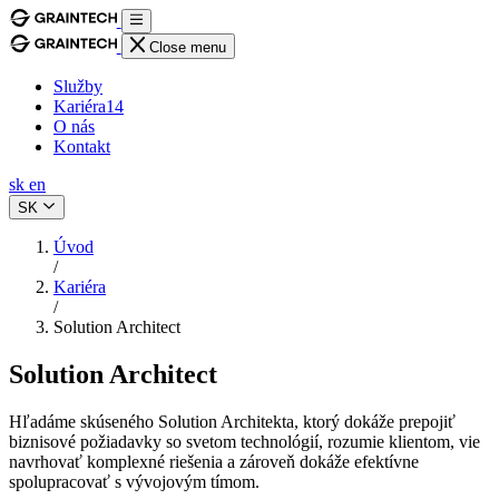
Close menu
Služby
Kariéra
14
O nás
Kontakt
sk
en
SK
Úvod
/
Kariéra
/
Solution Architect
Solution Architect
Hľadáme skúseného Solution Architekta, ktorý dokáže prepojiť
biznisové požiadavky so svetom technológií, rozumie klientom, vie
navrhovať komplexné riešenia a zároveň dokáže efektívne
spolupracovať s vývojovým tímom.