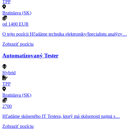
TPP
Bratislava (SK)
od 1400 EUR
O tejto pozícii Hľadáme technika elektroniky/špecialistu analýzy…
Zobraziť pozíciu
Automatizovaný Tester
Hybrid
TPP
Bratislava (SK)
2700
Hľadáme skúseného IT Testera, ktorý má skúsenosti najmä s…
Zobraziť pozíciu